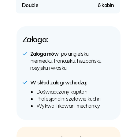
Double
6 kabin
Załoga:
Załoga mówi
po angielsku,
niemiecku, francusku, hiszpańsku,
rosyjsku i włosku.
W skład załogi wchodzą:
Doświadczony kapitan
Profesjonalni szefowie kuchni
Wykwalifikowani mechanicy