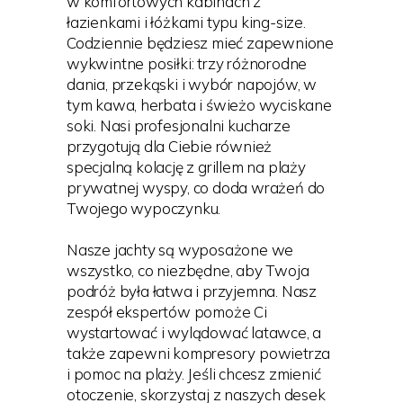
w komfortowych kabinach z
łazienkami i łóżkami typu king-size.
Codziennie będziesz mieć zapewnione
wykwintne posiłki: trzy różnorodne
dania, przekąski i wybór napojów, w
tym kawa, herbata i świeżo wyciskane
soki. Nasi profesjonalni kucharze
przygotują dla Ciebie również
specjalną kolację z grillem na plaży
prywatnej wyspy, co doda wrażeń do
Twojego wypoczynku.
Nasze jachty są wyposażone we
wszystko, co niezbędne, aby Twoja
podróż była łatwa i przyjemna. Nasz
zespół ekspertów pomoże Ci
wystartować i wylądować latawce, a
także zapewni kompresory powietrza
i pomoc na plaży. Jeśli chcesz zmienić
otoczenie, skorzystaj z naszych desek