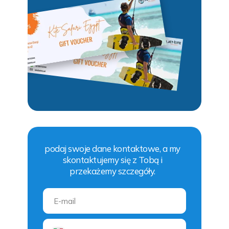
podaj swoje dane kontaktowe, a my
skontaktujemy się z Tobą i
przekażemy szczegóły.