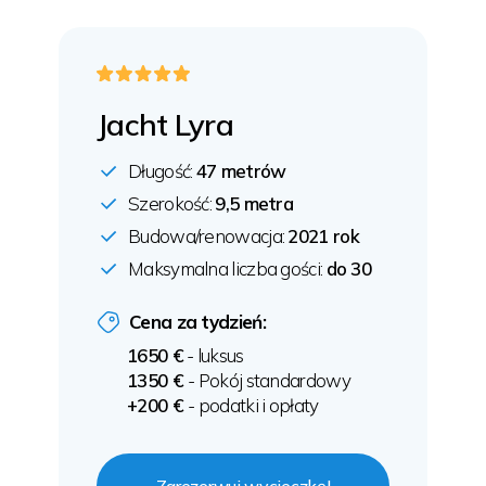
Jacht Lyra
Długość:
47 metrów
Szerokość:
9,5 metra
Budowa/renowacja:
2021 rok
Maksymalna liczba gości:
do 30
Cena za tydzień:
1650 €
- luksus
1350 €
- Pokój standardowy
+200 €
- podatki i opłaty