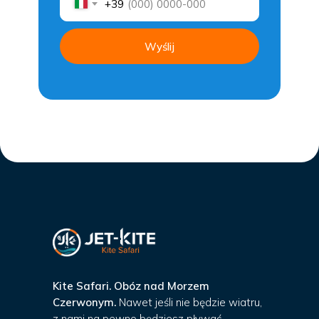
+39
Wyślij
Kite Safari. Obóz nad Morzem
Czerwonym.
Nawet jeśli nie będzie wiatru,
z nami na pewno będziesz pływać