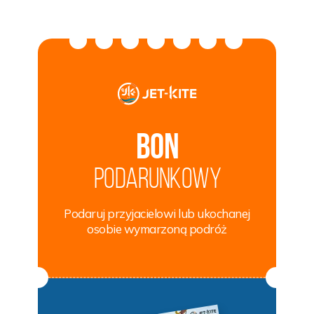
Bon
podarunkowy
Podaruj przyjacielowi lub ukochanej
osobie wymarzoną podróż