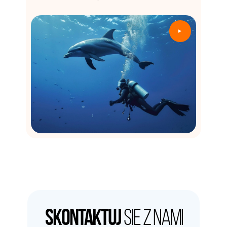
▲
Skontaktuj
siE z nami