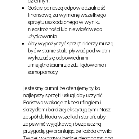
dziennym.
Goście ponoszą odpowiedzialność
finansową za wymianę wszelkiego
sprzętu uszkodzonego w wyniku
nieostrożności lub niewłaściwego
użytkowania.
Aby wypożyczyć sprzęt, riderzy muszą
być w stanie stale pływać pod wiatr i
wykazać się odpowiednimi
umiejętnościami zjazdu, lądowania i
samopomocy.
Jesteśmy dumni, że oferujemy tylko
najlepszy sprzęt i usługi, aby uczynić
Państwa wakacje z kitesurfingiem i
skrzydłami bardziej ekscytującymi. Nasz
zespół dokłada wszelkich starań, aby
zapewnić wyjątkową i bezpieczną
przygodę, gwarantując, że każda chwila
Twojej wyprawy będzie niezapomniana.