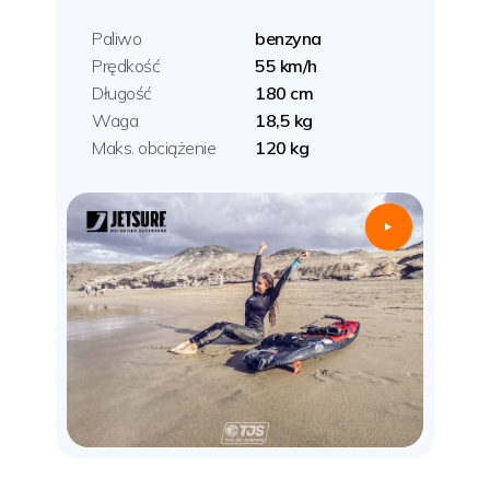
Paliwo
benzyna
Prędkość
55 km/h
Długość
180 cm
Waga
18,5 kg
Maks. obciążenie
120 kg
▲