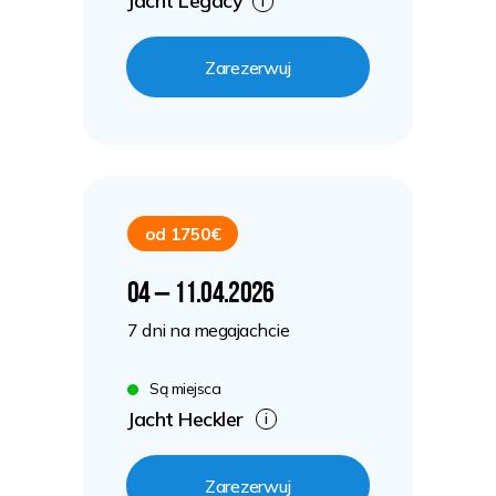
Jacht Legacy
i
Zarezerwuj
od 1750€
04 – 11.04.2026
7 dni na megajachcie
Są miejsca
Jacht Heckler
i
Zarezerwuj