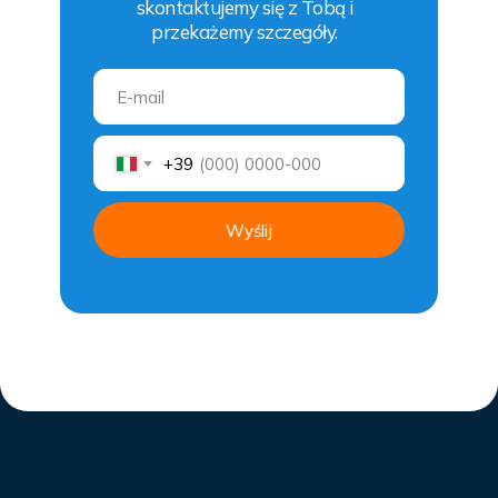
skontaktujemy się z Tobą i
przekażemy szczegóły.
+39
Wyślij