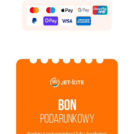
Bon
podarunkowy
Podaruj przyjacielowi lub ukochanej