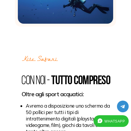
Kite Safari
Con noi -
TUTTO COMPRESO
Oltre agli sport acquatici:
Avremo a disposizione uno schermo da
50 pollici per tutti i tipi di
intrattenimento digitali (playstation,
WHATSAPP
videogame, film), giochi da tavoli e