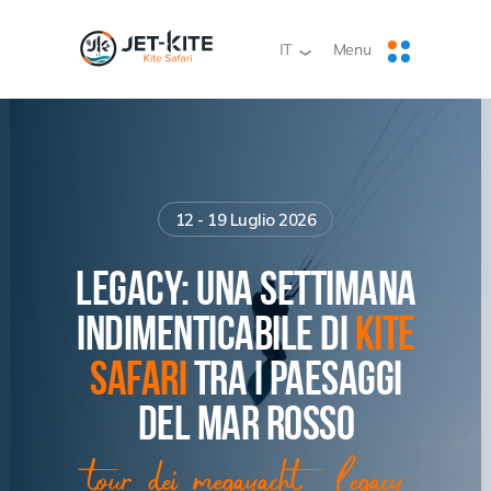
Menu
Menu
IT
IT
❯
12 - 19 Luglio 2026
Legacy: una settimana
indimenticabile di
kite
safari
tra i paesaggi
del Mar Rosso
tour dei megayacht Legacy