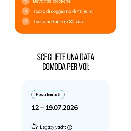
Bevande alcoliche
+
Tassa di soggiorno di 45 euro
+
Tassa portuale di 80 euro
+
Scegliete una data
comoda per voi:
Posti limitati
12 – 19.07.2026
Legacy yacht
i