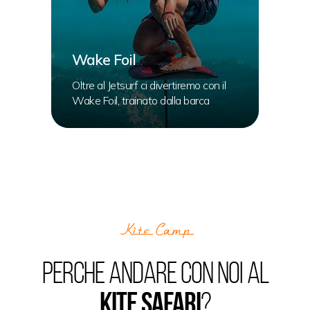
Wake Foil
Oltre al Jetsurf ci divertiremo con il
Wake Foil, trainato dalla barca
Kite Camp
PERCHe andare con NOI al
KITE SAFARI
?