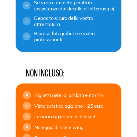
Servizio completo per il kite
+
(assistenza dal decollo all’atterraggio)
Deposito sicuro della vostra
+
attrezzatura
Riprese fotografiche e video
+
professionali
Non incluso:
Biglietti aerei di andata e ritorno
+
Visto turistico egiziano - 25 euro
+
Lezioni aggiuntive di kitesurf
+
Noleggio di kite e wing
+