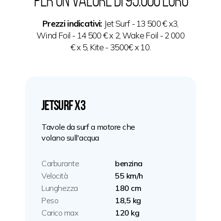
Per un valore di 95.000 euro
Prezzi indicativi:
Jet Surf - 13 500 € x3,
Wind Foil - 14 500 € x 2, Wake Foil - 2 000
€ х 5, Kite - 3500€ x 10.
JetSurf х3
Tavole da surf a motore che
volano sull'acqua
Carburante
benzina
Velocità
55 km/h
Lunghezza
180 cm
Peso
18,5 kg
Carico max
120 kg