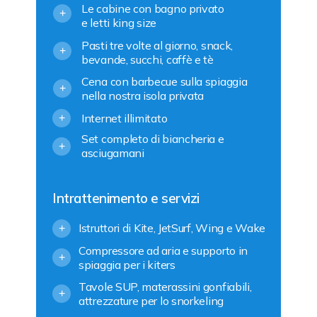
Le cabine con bagno privato
+
e letti king size
Pasti tre volte al giorno, snack,
+
bevande, succhi, caffè e tè
Cena con barbecue sulla spiaggia
+
nella nostra isola privata
Internet illimitato
+
Set completo di biancheria e
+
asciugamani
Intrattenimento e servizi
Istruttori di Kite, JetSurf, Wing e Wake
+
Compressore ad aria e supporto in
+
spiaggia per i kiters
Tavole SUP, materassini gonfiabili,
+
attrezzature per lo snorkeling